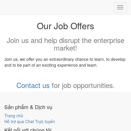
Toggl
navig
Our Job Offers
Join us and help disrupt the enterprise
market!
Join us, we offer you an extraordinary chance to learn, to develop
and to be part of an exciting experience and team.
Contact us
for job opportunities.
Sản phẩm & Dịch vụ
Trang chủ
Hỗ trợ qua Chat Trực tuyến
Kết nối với chúng tôi