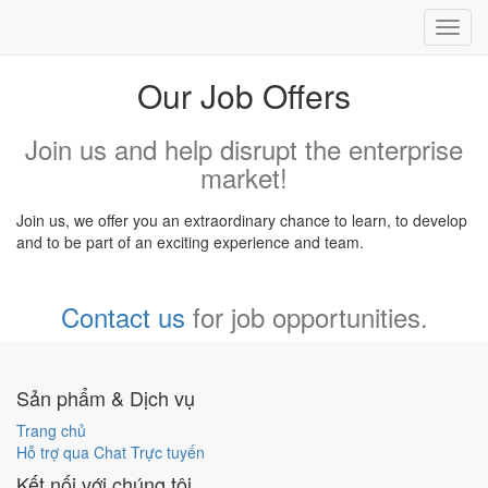
Toggl
navig
Our Job Offers
Join us and help disrupt the enterprise
market!
Join us, we offer you an extraordinary chance to learn, to develop
and to be part of an exciting experience and team.
Contact us
for job opportunities.
Sản phẩm & Dịch vụ
Trang chủ
Hỗ trợ qua Chat Trực tuyến
Kết nối với chúng tôi