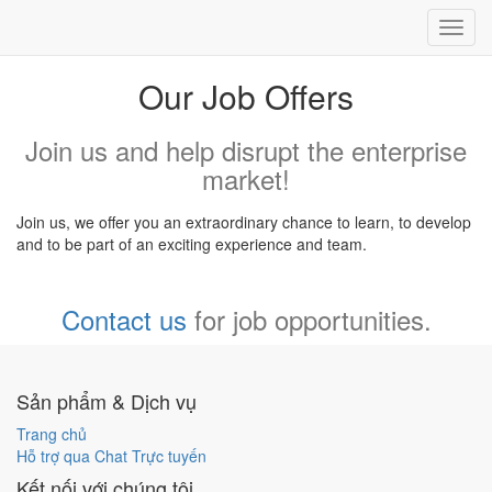
Toggl
navig
Our Job Offers
Join us and help disrupt the enterprise
market!
Join us, we offer you an extraordinary chance to learn, to develop
and to be part of an exciting experience and team.
Contact us
for job opportunities.
Sản phẩm & Dịch vụ
Trang chủ
Hỗ trợ qua Chat Trực tuyến
Kết nối với chúng tôi